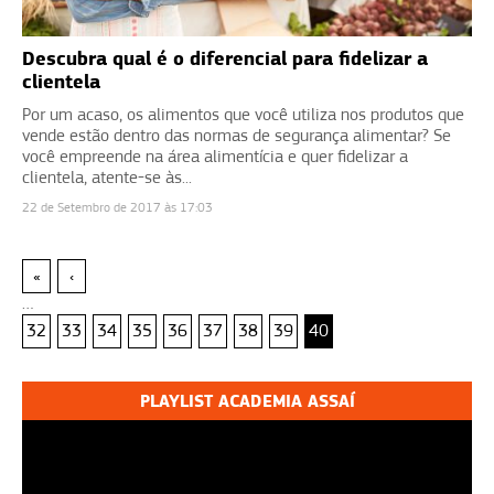
Descubra qual é o diferencial para fidelizar a
clientela
Por um acaso, os alimentos que você utiliza nos produtos que
vende estão dentro das normas de segurança alimentar? Se
você empreende na área alimentícia e quer fidelizar a
clientela, atente-se às...
22 de Setembro de 2017 às 17:03
«
‹
…
32
33
34
35
36
37
38
39
40
PLAYLIST ACADEMIA ASSAÍ