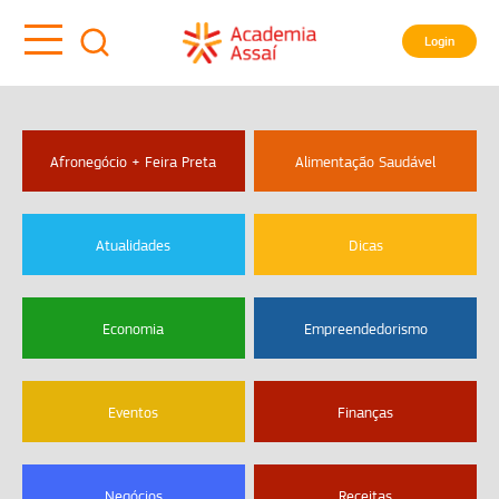
Login
Afronegócio + Feira Preta
Alimentação Saudável
Atualidades
Dicas
Economia
Empreendedorismo
Eventos
Finanças
Negócios
Receitas