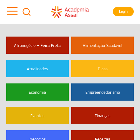
Login
Afronegócio + Feira Preta
Alimentação Saudável
Atualidades
Dicas
Economia
Empreendedorismo
Eventos
Finanças
Negócios
Receitas