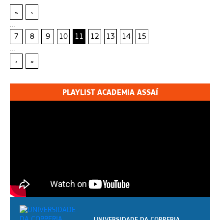
«
‹
…
7
8
9
10
11
12
13
14
15
…
›
»
PLAYLIST ACADEMIA ASSAÍ
UNIVERSIDADE DA CORRERIA