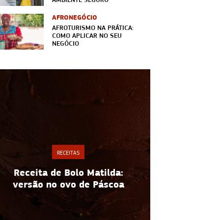
AFRONEGÓCIO
AFROTURISMO NA PRÁTICA:
COMO APLICAR NO SEU
NEGÓCIO
RECEITAS
Espaguete de abobrinha:
Cardápio d
receita fácil e saudável para
práticas e
vender