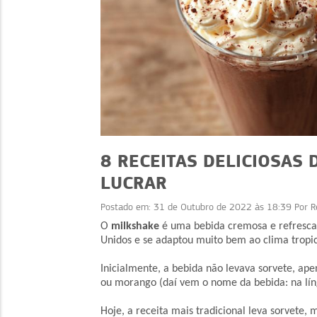
8 RECEITAS DELICIOSAS
LUCRAR
Postado em:
31 de Outubro de 2022 às 18:39
Por
R
RECEITAS
RECEITAS
O
milkshake
é uma bebida cremosa e refrescant
Unidos e se adaptou muito bem ao clima tropica
de Verão: receitas
Receitas com café: i
e como vender bem
além da xícara para v
Inicialmente, a bebida não levava sorvete, ape
ou morango (daí vem o nome da bebida: na língua
Hoje, a receita mais tradicional leva sorvete,