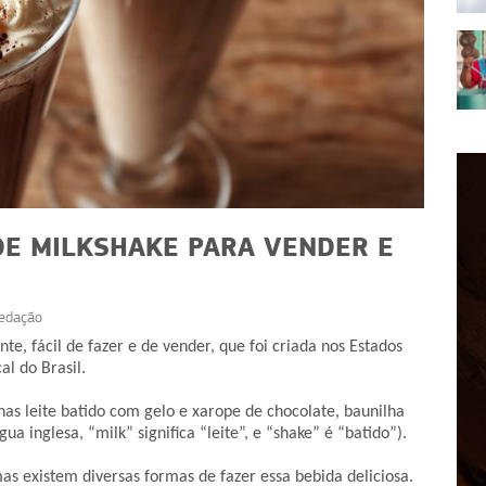
 DE MILKSHAKE PARA VENDER E
edação
RECEITAS
e, fácil de fazer e de vender, que foi criada nos Estados
l do Brasil.
deias
Receita de Bolo Matilda:
ender
versão no ovo de Páscoa
nas leite batido com gelo e xarope de chocolate, baunilha
 inglesa, “milk” significa “leite”, e “shake” é “batido”).
 mas existem diversas formas de fazer essa bebida deliciosa.