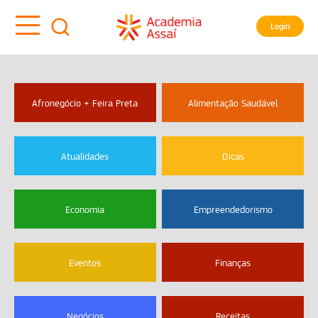
Login
Afronegócio + Feira Preta
Alimentação Saudável
Atualidades
Dicas
Economia
Empreendedorismo
Eventos
Finanças
Negócios
Receitas