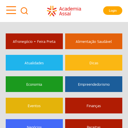
Login
Afronegócio + Feira Preta
Alimentação Saudável
Atualidades
Dicas
Economia
Empreendedorismo
Eventos
Finanças
Negócios
Receitas