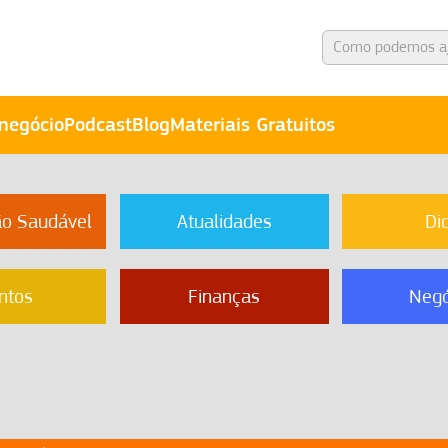
negócio
Podcast
Blog
Materiais Gratuitos
ão Saudável
Atualidades
Di
ntos
Finanças
Negó