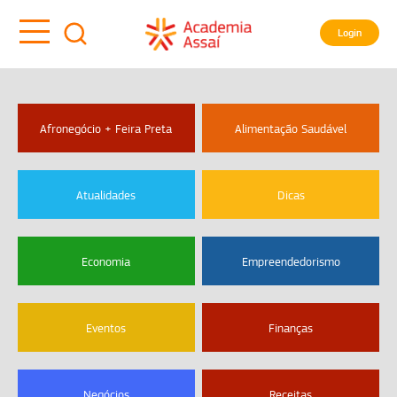
Login
Afronegócio + Feira Preta
Alimentação Saudável
Atualidades
Dicas
Economia
Empreendedorismo
Eventos
Finanças
Negócios
Receitas