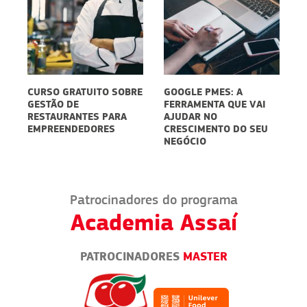
RE
GOOGLE PMES: A
EMBALAGENS PARA
C
FERRAMENTA QUE VAI
DELIVERY:
V
AJUDAR NO
SUSTENTABILIDADE
P
CRESCIMENTO DO SEU
PODE SER UM
NEGÓCIO
DIFERENCIAL
Patrocinadores do programa
Academia Assaí
PATROCINADORES
MASTER