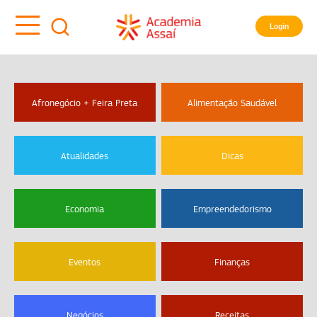
Login
Afronegócio + Feira Preta
Alimentação Saudável
Atualidades
Dicas
Economia
Empreendedorismo
Eventos
Finanças
Negócios
Receitas