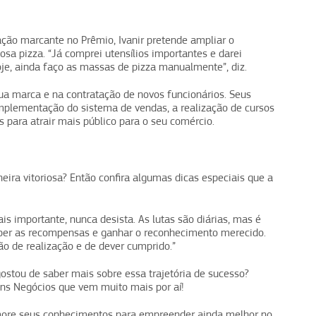
ação marcante no Prêmio, Ivanir pretende ampliar o
osa pizza. “Já comprei utensílios importantes e darei
je, ainda faço as massas de pizza manualmente”, diz.
ua marca e na contratação de novos funcionários. Seus
implementação do sistema de vendas, a realização de cursos
s para atrair mais público para o seu comércio.
ra vitoriosa? Então confira algumas dicas especiais que a
mais importante, nunca desista. As lutas são diárias, mas é
eber as recompensas e ganhar o reconhecimento merecido.
o de realização e de dever cumprido.”
tou de saber mais sobre essa trajetória de sucesso?
ons Negócios que vem muito mais por aí!
more seus conhecimentos para empreender ainda melhor no