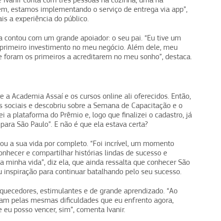
 Ivanir conta com três pessoas na cozinha, uma na
ém, estamos implementando o serviço de entrega via app”,
ais a experiência do público.
ela contou com um grande apoiador: o seu pai. “Eu tive um
o primeiro investimento no meu negócio. Além dele, meu
 foram os primeiros a acreditarem no meu sonho”, destaca.
e a Academia Assaí e os cursos online ali oferecidos. Então,
es sociais e descobriu sobre a Semana de Capacitação e o
 a plataforma do Prêmio e, logo que finalizei o cadastro, já
 para São Paulo”. E não é que ela estava certa?
dou a sua vida por completo. “Foi incrível, um momento
nhecer e compartilhar histórias lindas de sucesso e
 minha vida”, diz ela, que ainda ressalta que conhecer São
eu inspiração para continuar batalhando pelo seu sucesso.
uecedores, estimulantes e de grande aprendizado. “Ao
m pelas mesmas dificuldades que eu enfrento agora,
 eu posso vencer, sim”, comenta Ivanir.