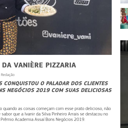
 DA VANIÈRE PIZZARIA
r
Redação
IS CONQUISTOU O PALADAR DOS CLIENTES
NS NEGÓCIOS 2019 COM SUAS DELICIOSAS
EMPREENDEDORISMO
E
Escalas e turnos: como
Método M
organizar sua equipe
organi
o quando as coisas começam com esse prato delicioso, não
abor que a Ivanir da Silva Pinheiro Arrais se destacou no
 Prêmio Academia Assaí Bons Negócios 2019.