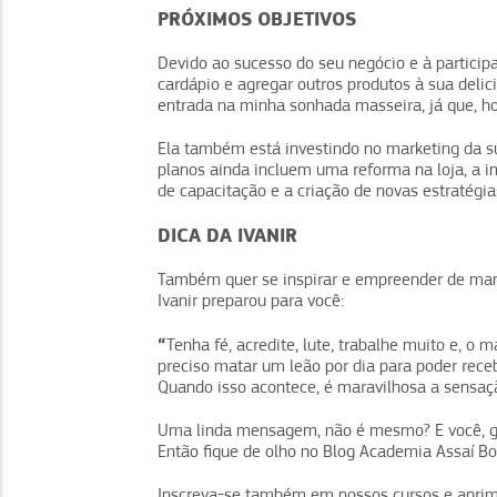
PRÓXIMOS OBJETIVOS
Devido ao sucesso do seu negócio e à particip
cardápio e agregar outros produtos à sua delici
entrada na minha sonhada masseira, já que, ho
Ela também está investindo no marketing da s
planos ainda incluem uma reforma na loja, a 
de capacitação e a criação de novas estratégia
DICA DA IVANIR
Também quer se inspirar e empreender de manei
Ivanir preparou para você:
“
Tenha fé, acredite, lute, trabalhe muito e, o 
preciso matar um leão por dia para poder rec
Quando isso acontece, é maravilhosa a sensaçã
Uma linda mensagem, não é mesmo? E você, gos
Então fique de olho no Blog Academia Assaí B
Inscreva-se também em nossos cursos e apri