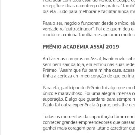
Para lidar com toda essa demanda, a equipe de
recepção e duas na entrega dos pratos. “Tamb
diz ela. Tudo para melhorar e facilitar ainda m
Para o seu negócio funcionar, desde o início, 
verdadeiro “paitrocinador”. Foi ele quem deu 
marido e a minha família me apoiaram muito e
PRÊMIO ACADEMIA ASSAÍ 2019
Ao fazer as compras no Assaí, Ivanir ouviu sobr
sem nem sair da loja, ela entrou nas suas red
Prêmio. “Assim que fui para minha casa, acessei
tinha a certeza em meu coração de que eu iria
Para ela, participar do Prêmio foi algo que mu
único e maravilhoso. Foi uma alegria imensa co
superação. É algo que guardarei para sempre na
Paulo foi outra experiência à parte, pois lhe d
Todos os momentos da capacitação foram enriq
conhecer grandes empreendedores que passara
ganhei mais coragem para lutar e acreditar que