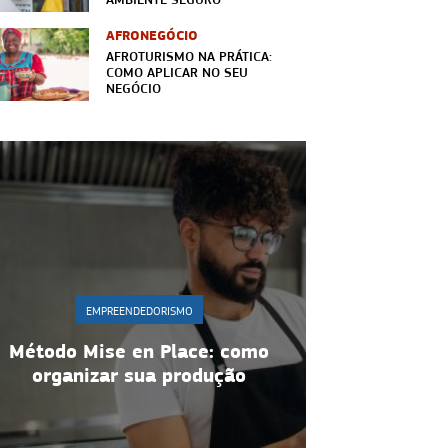
AFRONEGÓCIO
AFROTURISMO NA PRÁTICA:
COMO APLICAR NO SEU
NEGÓCIO
EMPREENDEDORISMO
MPREENDEDORISMO
Gestão de equipe:
ise en Place: como
estratégias para ma
zar sua produção
motivação