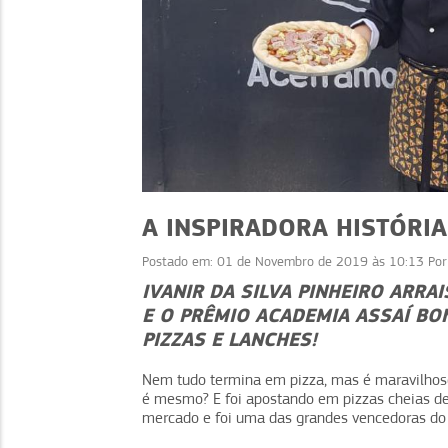
A INSPIRADORA HISTÓRIA
Postado em:
01 de Novembro de 2019 às 10:13
Po
IVANIR DA SILVA PINHEIRO ARRA
E O PRÊMIO ACADEMIA ASSAÍ BO
EMPREENDEDORISMO
PIZZAS E LANCHES!
Rede de apoio: fortaleça seu
negócio com boas parcerias
Nem tudo termina em pizza, mas é maravilhos
é mesmo? E foi apostando em pizzas cheias de s
mercado e foi uma das grandes vencedoras do