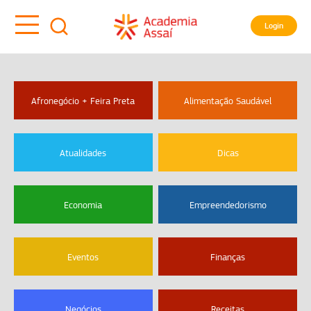
Login
Afronegócio + Feira Preta
Alimentação Saudável
Atualidades
Dicas
Economia
Empreendedorismo
Eventos
Finanças
Negócios
Receitas