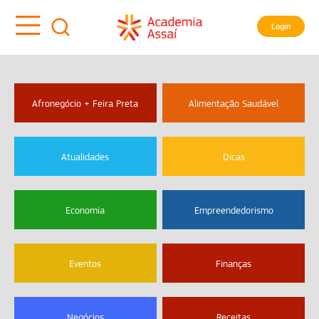
Login
Afronegócio + Feira Preta
Alimentação Saudável
Atualidades
Dicas
Economia
Empreendedorismo
Eventos
Finanças
Negócios
Receitas