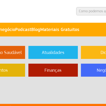
negócio
Podcast
Blog
Materiais Gratuitos
ão Saudável
Atualidades
Di
ntos
Finanças
Negó