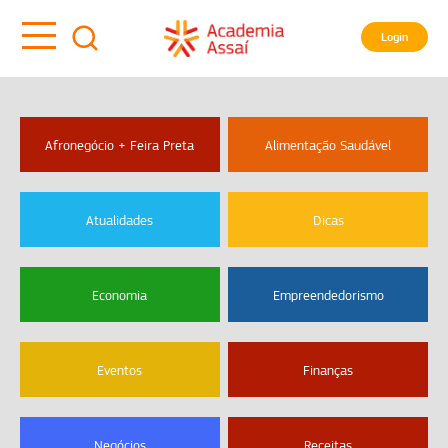
Login
Afronegócio + Feira Preta
Alimentação Saudável
Atualidades
Dicas
Economia
Empreendedorismo
Eventos
Finanças
Negócios
Receitas