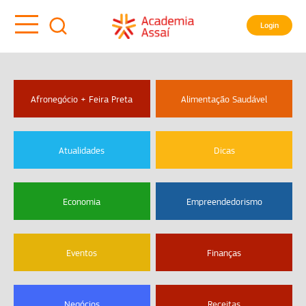
Login
Afronegócio + Feira Preta
Alimentação Saudável
Atualidades
Dicas
Economia
Empreendedorismo
Eventos
Finanças
Negócios
Receitas