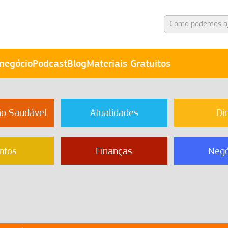
negócio
Podcast
Blog
Materiais Gratuitos
ão Saudável
Atualidades
Di
ntos
Finanças
Negó