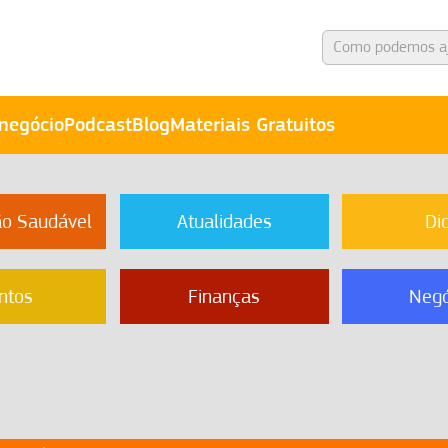
negócio
Podcast
Blog
Materiais Gratuitos
ão Saudável
Atualidades
Di
ntos
Finanças
Negó