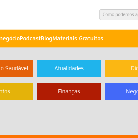
negócio
Podcast
Blog
Materiais Gratuitos
ão Saudável
Atualidades
Di
ntos
Finanças
Negó