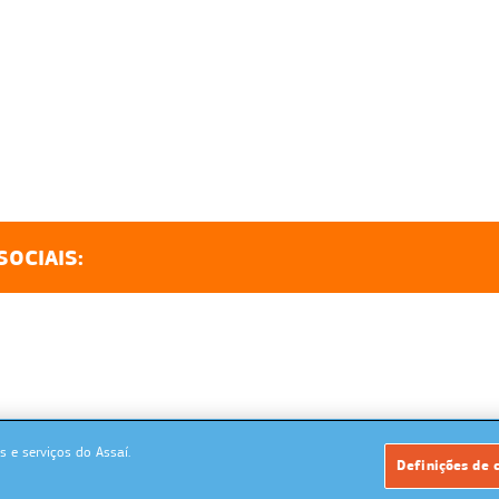
SOCIAIS:
 e serviços do Assaí.
Powered by: MegaMidia Group
Definições de 
Copyrights 2026. Todos os direitos reservados.