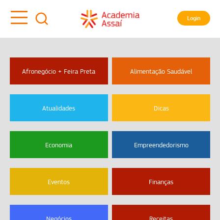
Login
Afronegócio + Feira Preta
Alimentação Saudável
Atualidades
Dicas
Economia
Empreendedorismo
Eventos
Finanças
Negócios
Receitas