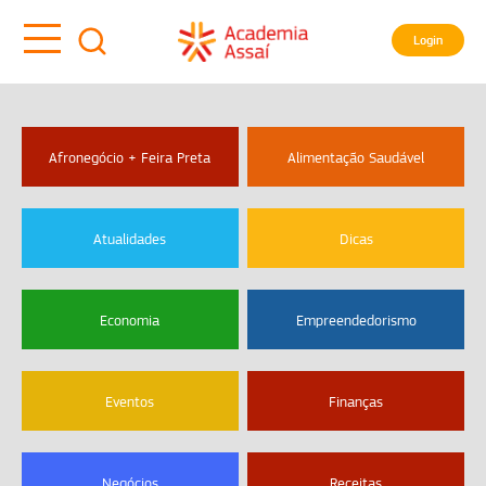
Login
Afronegócio + Feira Preta
Alimentação Saudável
Atualidades
Dicas
Economia
Empreendedorismo
Eventos
Finanças
Negócios
Receitas