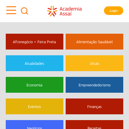
Login
Afronegócio + Feira Preta
Alimentação Saudável
Atualidades
Dicas
Economia
Empreendedorismo
Eventos
Finanças
Negócios
Receitas