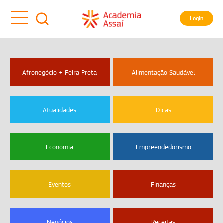
Login
Afronegócio + Feira Preta
Alimentação Saudável
Atualidades
Dicas
Economia
Empreendedorismo
Eventos
Finanças
Negócios
Receitas