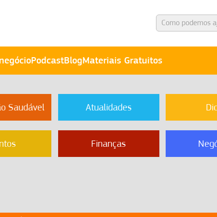
negócio
Podcast
Blog
Materiais Gratuitos
ão Saudável
Atualidades
Di
ntos
Finanças
Negó