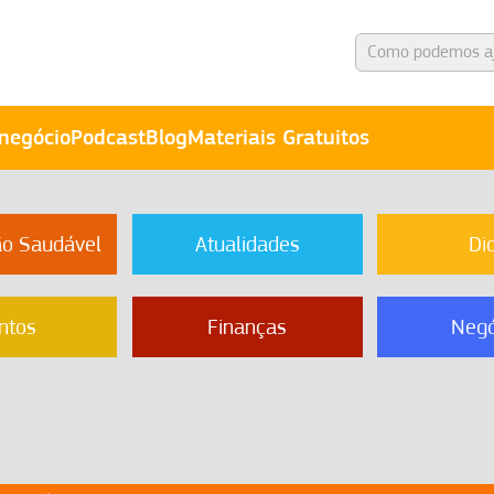
negócio
Podcast
Blog
Materiais Gratuitos
ão Saudável
Atualidades
Di
ntos
Finanças
Negó