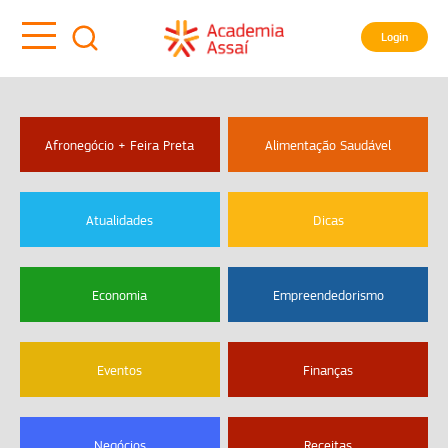
Login
Afronegócio + Feira Preta
Alimentação Saudável
Atualidades
Dicas
Economia
Empreendedorismo
Eventos
Finanças
Negócios
Receitas