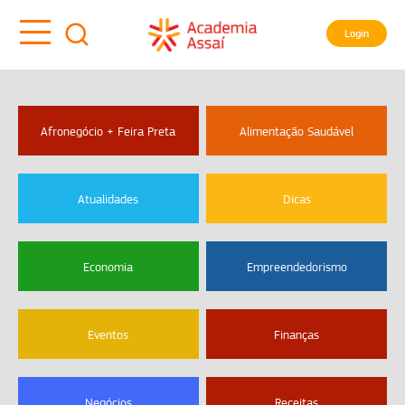
Login
Afronegócio + Feira Preta
Alimentação Saudável
Atualidades
Dicas
Economia
Empreendedorismo
Eventos
Finanças
Negócios
Receitas