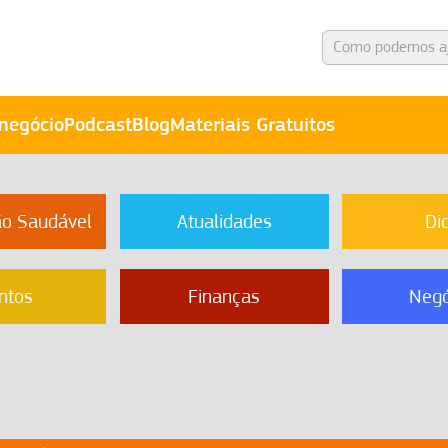
negócio
Podcast
Blog
Materiais Gratuitos
ão Saudável
Atualidades
Di
ntos
Finanças
Negó