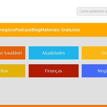
negócio
Podcast
Blog
Materiais Gratuitos
ão Saudável
Atualidades
Di
ntos
Finanças
Negó