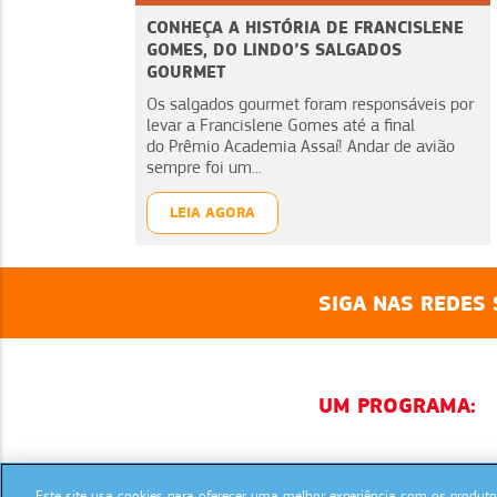
CONHEÇA A HISTÓRIA DE FRANCISLENE
GOMES, DO LINDO’S SALGADOS
GOURMET
Os salgados gourmet foram responsáveis por
levar a Francislene Gomes até a final
do Prêmio Academia Assaí! Andar de avião
sempre foi um...
LEIA AGORA
SIGA NAS REDES 
UM PROGRAMA:
Este site usa cookies para oferecer uma melhor experiência com os produtos