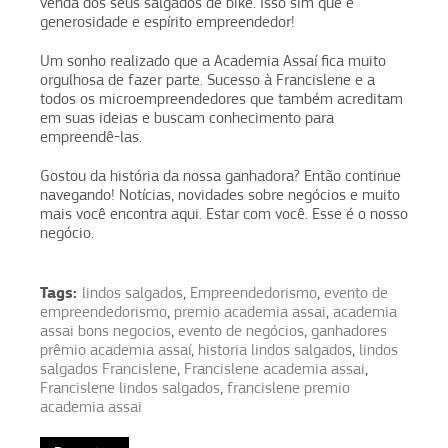
venda dos seus salgados de bike. Isso sim que é
generosidade e espírito empreendedor!
Um sonho realizado que a Academia Assaí fica muito
orgulhosa de fazer parte. Sucesso à Francislene e a
todos os microempreendedores que também acreditam
em suas ideias e buscam conhecimento para
empreendê-las.
Gostou da história da nossa ganhadora? Então continue
navegando! Notícias, novidades sobre negócios e muito
mais você encontra aqui. Estar com você. Esse é o nosso
negócio.
Tags:
lindos salgados
,
Empreendedorismo
,
evento de
empreendedorismo
,
premio academia assai
,
academia
assai bons negocios
,
evento de negócios
,
ganhadores
prêmio academia assaí
,
historia lindos salgados
,
lindos
salgados Francislene
,
Francislene academia assai
,
Francislene lindos salgados
,
francislene premio
academia assai