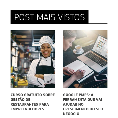
POST MAIS VISTOS
TO SOBRE
GOOGLE PMES: A
EMBALAGENS PARA
FERRAMENTA QUE VAI
DELIVERY:
 PARA
AJUDAR NO
SUSTENTABILIDADE
RES
CRESCIMENTO DO SEU
PODE SER UM
NEGÓCIO
DIFERENCIAL