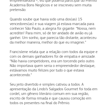
empreendedora –, viu que poderia participar do Prêmio
Academia Bons Negócios e se inscreveu sem muita
pretensão.
Quando soube que havia sido uma dos(as) 15
vencedores(as) e sua viagem já estava marcada para
conhecer São Paulo, a alegria foi gigante: “Nossa, nem
acreditei! Para mim, só de ter andado de avião eu já
ganhei. Um sonho, que parecia tão distante, aconteceu
da melhor maneira, melhor do que eu imaginei.”
Francislene relata que a relação com todos da equipe e
com os demais ganhadores foi de empatia e amizade.
“Não havia competidores, era um torcendo pelo outro.
Não importava quem seria o empreendedor destaque,
estávamos muito felizes por tudo o que estava
acontecendo.”
Seu jeito divertido e simples cativou a todos. A
apresentação da Lindo’s Salgados Gourmet foi toda em
cordel, um gênero literário comum em sua região,
escrito de forma rimada e que causou comoção em
todos os presentes na final do Prêmio.