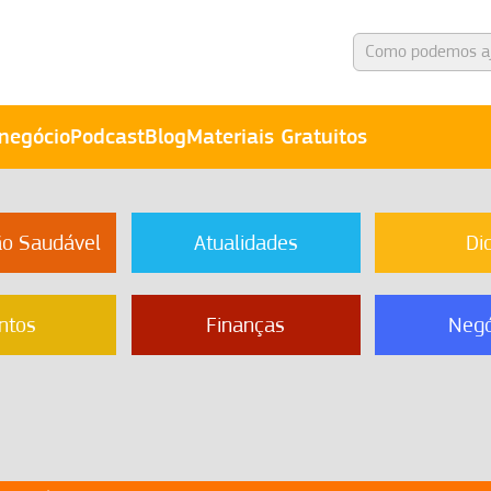
negócio
Podcast
Blog
Materiais Gratuitos
ão Saudável
Atualidades
Di
ntos
Finanças
Negó