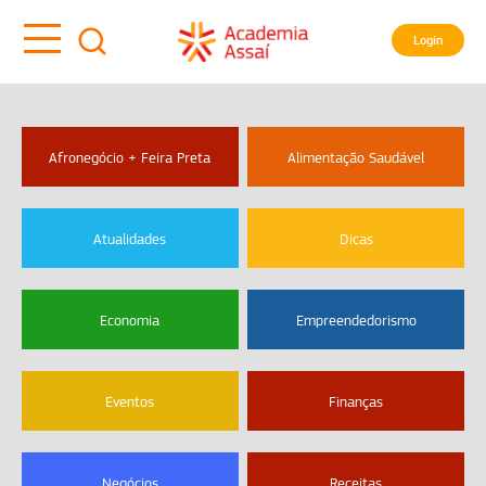
Login
Afronegócio + Feira Preta
Alimentação Saudável
Atualidades
Dicas
Economia
Empreendedorismo
Eventos
Finanças
Negócios
Receitas