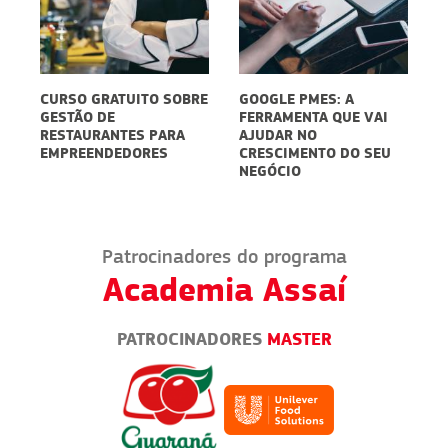
CURSO GRATUITO SOBRE
GOOGLE PMES: A
E
GESTÃO DE
FERRAMENTA QUE VAI
D
5
RESTAURANTES PARA
AJUDAR NO
S
EMPREENDEDORES
CRESCIMENTO DO SEU
P
NEGÓCIO
D
Patrocinadores do programa
Academia Assaí
PATROCINADORES
MASTER