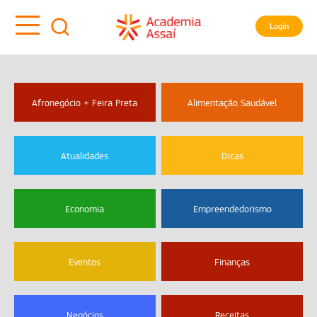
Login
Afronegócio + Feira Preta
Alimentação Saudável
Atualidades
Dicas
Economia
Empreendedorismo
Eventos
Finanças
Negócios
Receitas