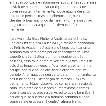
entregas pontuais e informamos aos clientes sobre esse
desfalque para minimizar qualquer problema que
pudesse surgir. Internamente, houve alguns desafios
durante o período, mas percebemos que, para os
clientes, a loja funcionou da mesma forma e isso não
prejudicou em nada quanto às demandas”, conta
Fernanda.
Para Ivanir Da Silva Pinheiro Arrais, proprietária da
Vanière Pizzaria, em Caucaia/CE, e também ganhadora
do Prêmio Academia Assaí Bons Negócios, ficar uma
semana fora para participar da capacitação foi uma
experiência fantástica. Com uma equipe de três
pessoas, essa foi a primeira vez em que ficou mais de
dois dias longe do negócio. “Comecei a treinar minha
equipe logo que soube que ficaria ausente por um
período. A fórmula que deu certo para mim foi confiança
nos funcionários + delegação de tarefas + muito
treinamento. Fiquei observando como era a reação de
cada um diante de situações e imprevistos e fomos
aperfeiçoando os processos. Acredito que o bom líder é
aquele que se ausenta e o trabalho continua fluindo
como se ele estivesse lá dentro”, afirma Ivanir.