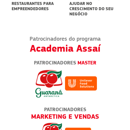
PARA
AJUDAR NO
SUSTENTABILIDADE
ES
CRESCIMENTO DO SEU
PODE SER UM
NEGÓCIO
DIFERENCIAL
Patrocinadores do programa
Academia Assaí
PATROCINADORES
MASTER
PATROCINADORES
ENDA
MARKETING E VENDAS
BOL