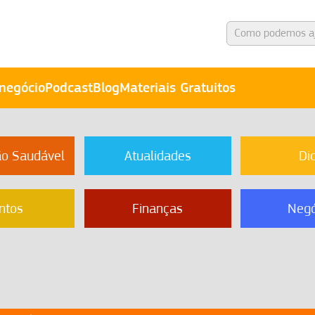
negócio
Podcast
Blog
Materiais Gratuitos
ão Saudável
Atualidades
Di
ntos
Finanças
Negó