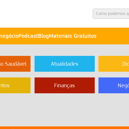
negócio
Podcast
Blog
Materiais Gratuitos
ão Saudável
Atualidades
Di
ntos
Finanças
Negó