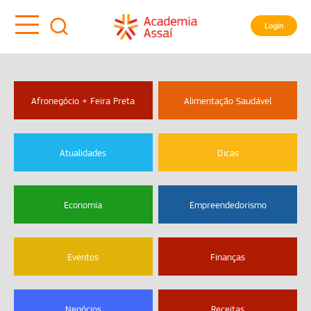
Login
Afronegócio + Feira Preta
Alimentação Saudável
Atualidades
Dicas
Economia
Empreendedorismo
Eventos
Finanças
Negócios
Receitas