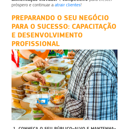
próspero e continuar a
atrair clientes
!
PREPARANDO O SEU NEGÓCIO
PARA O SUCESSO: CAPACITAÇÃO
E DESENVOLVIMENTO
PROFISSIONAL
1. CONHEÇA O SEU PÚBLICO-ALVO E MANTENHA-