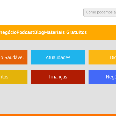
negócio
Podcast
Blog
Materiais Gratuitos
ão Saudável
Atualidades
Di
ntos
Finanças
Negó