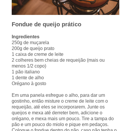
Fondue de queijo prático
Ingredientes
250g de muçarela
200g de queijo prato
1 caixa de creme de leite
2 colheres bem cheias de requeijão (mais ou
menos 1/2 copo)
1 pão italiano
1 dente de alho
Orégano à gosto
Em uma panela esfregue o alho, para dar um
gostinho, então misture o creme de leite com o
requeijão, até eles se incorporarem. Junte os
queijos e mexa até derreter bem, adicione o
orégano, e mexa mais um pouco. Tire a tampa do
pão e um pouco do miolo e pique em pedaços.
Coloque o fondue dentro do pão, caso não tenha o