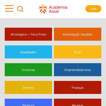
Login
Afronegócio + Feira Preta
Alimentação Saudável
Atualidades
Dicas
Economia
Empreendedorismo
Eventos
Finanças
Negócios
Receitas