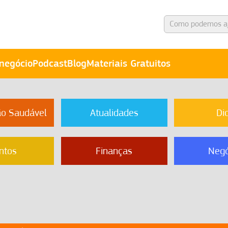
negócio
Podcast
Blog
Materiais Gratuitos
ão Saudável
Atualidades
Di
ntos
Finanças
Negó