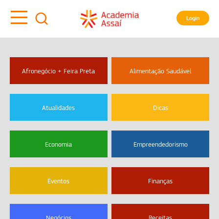
Login
Afronegócio + Feira Preta
Alimentação Saudável
Atualidades
Dicas
Economia
Empreendedorismo
Eventos
Finanças
Negócios
Receitas