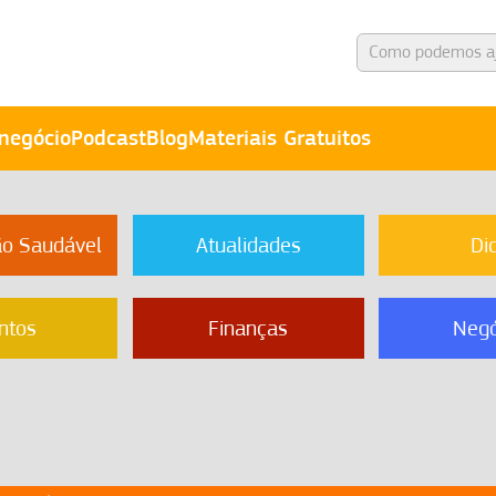
negócio
Podcast
Blog
Materiais Gratuitos
ão Saudável
Atualidades
Di
ntos
Finanças
Negó