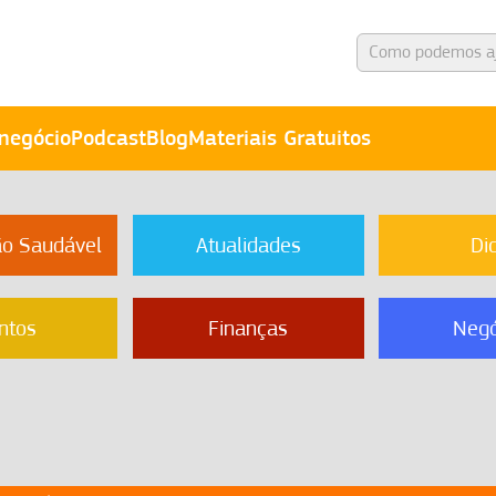
negócio
Podcast
Blog
Materiais Gratuitos
ão Saudável
Atualidades
Di
ntos
Finanças
Negó