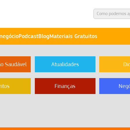
negócio
Podcast
Blog
Materiais Gratuitos
ão Saudável
Atualidades
Di
ntos
Finanças
Negó