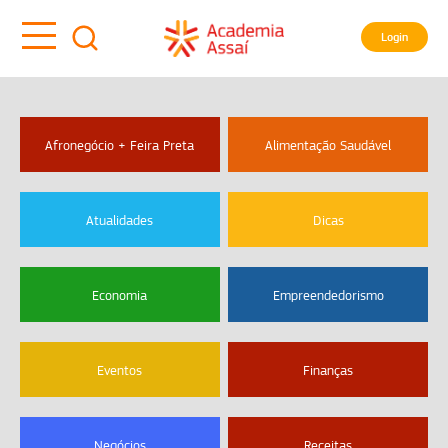
Login
Afronegócio + Feira Preta
Alimentação Saudável
Atualidades
Dicas
Economia
Empreendedorismo
Eventos
Finanças
Negócios
Receitas