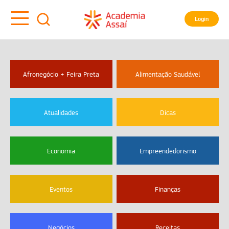
Login
Afronegócio + Feira Preta
Alimentação Saudável
Atualidades
Dicas
Economia
Empreendedorismo
Eventos
Finanças
Negócios
Receitas