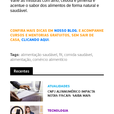
Varie as misturas com alho, cebola e pimenta e
acentue o sabor dos alimentos de forma natural e
saudável.
CONFIRA MAIS DICAS EM
NOSSO BLOG.
E ACOMPANHE
CURSOS E MENTORIAS GRATUITOS, SEM SAIR DE
CASA,
CLICANDO AQUI
.
Tags:
alimentação saudável
,
fit
,
comida saudável
,
alimentação
,
comércio alimentício
Recentes
ATUALIDADES
CNPJ ALFANUMÉRICO IMPACTA
NOTAS FISCAIS: SAIBA MAIS
TECNOLOGIA