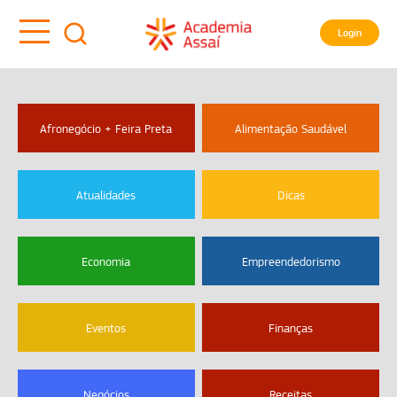
Login
Afronegócio + Feira Preta
Alimentação Saudável
Atualidades
Dicas
Economia
Empreendedorismo
Eventos
Finanças
Negócios
Receitas